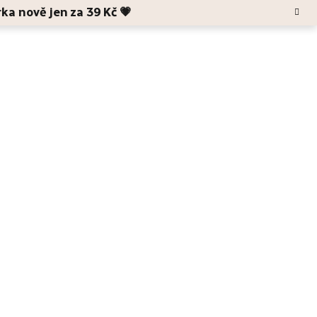
rka nově jen za 39 Kč 💗
Hledat
Blog
O Anele