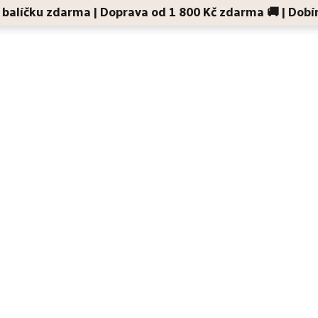
 v balíčku zdarma | Doprava od 1 800 Kč zdarma 🚚 | Dobí
Děti a maminky
Na cesty
Dárky
Doplňky
et štěstí z příběhů s