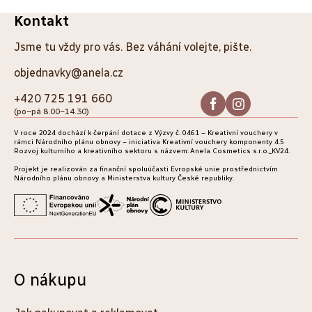
Z
Kontakt
á
Jsme tu vždy pro vás. Bez váhání volejte, pište.
p
objednavky@anela.cz
a
+420 725 191 660
(po–pá 8.00–14.30)
t
V roce 2024 dochází k čerpání dotace z Výzvy č. 0461 – Kreativní vouchery v
í
rámci Národního plánu obnovy – iniciativa Kreativní vouchery komponenty 4.5
Rozvoj kulturního a kreativního sektoru s názvem: Anela Cosmetics s.r.o._KV24.
Projekt je realizován za finanční spoluúčasti Evropské unie prostřednictvím
Národního plánu obnovy a Ministerstva kultury České republiky.
O nákupu