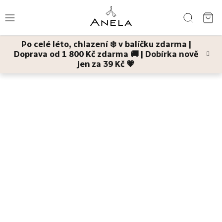
Přejít
Hledat
na
NÁ
obsah
Po celé léto, chlazení ❄️ v balíčku zdarma |
KO
Doprava od 1 800 Kč zdarma 🚚 | Dobírka nově
Léto
jen za 39 Kč 💗
Domů
Na cesty
Bestsellery
Pleť
Tělo
Děti
a
maminky