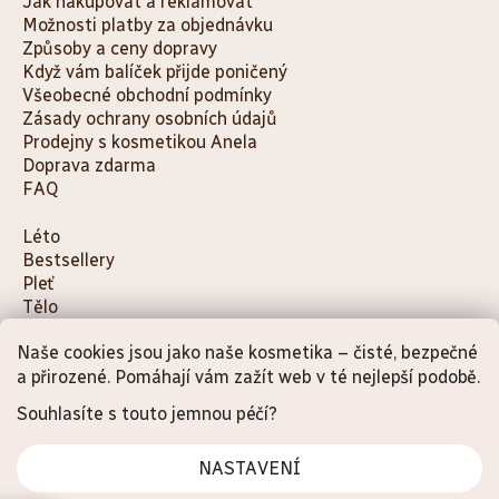
Jak nakupovat a reklamovat
Možnosti platby za objednávku
Způsoby a ceny dopravy
Když vám balíček přijde poničený
Všeobecné obchodní podmínky
Zásady ochrany osobních údajů
Prodejny s kosmetikou Anela
Doprava zdarma
FAQ
K
Léto
Bestsellery
a
Pleť
t
Tělo
e
Děti a maminky
g
Naše cookies jsou jako naše kosmetika – čisté, bezpečné
Na cesty
a přirozené. Pomáhají vám zažít web v té nejlepší podobě.
o
Dárky
Doplňky
r
Souhlasíte s touto jemnou péčí?
i
e
NASTAVENÍ