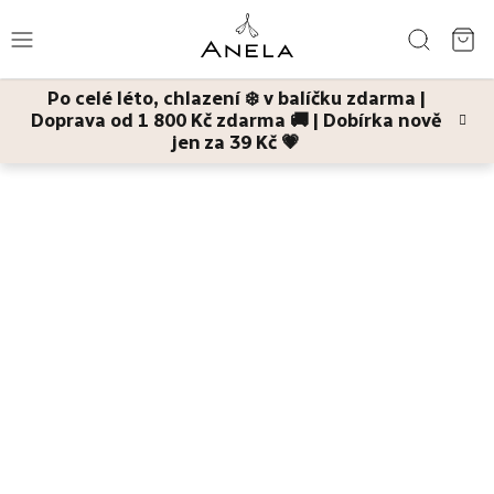
Přejít
Hledat
na
NÁ
obsah
Po celé léto, chlazení ❄️ v balíčku zdarma |
KO
Doprava od 1 800 Kč zdarma 🚚 | Dobírka nově
Léto
jen za 39 Kč 💗
Domů
Dárky
Dárkové balíčky tělové kosmetiky
Bestsellery
Pleť
Tělo
Děti
a
maminky