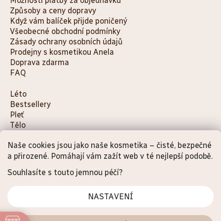
Možnosti platby za objednávku
Způsoby a ceny dopravy
Když vám balíček přijde poničený
Všeobecné obchodní podmínky
Zásady ochrany osobních údajů
Prodejny s kosmetikou Anela
Doprava zdarma
FAQ
K
Léto
Bestsellery
a
Pleť
t
Tělo
e
Děti a maminky
g
Naše cookies jsou jako naše kosmetika – čisté, bezpečné
Na cesty
a přirozené. Pomáhají vám zažít web v té nejlepší podobě.
o
Dárky
Doplňky
r
Souhlasíte s touto jemnou péčí?
i
e
NASTAVENÍ
Vytvořil Shoptet Premium