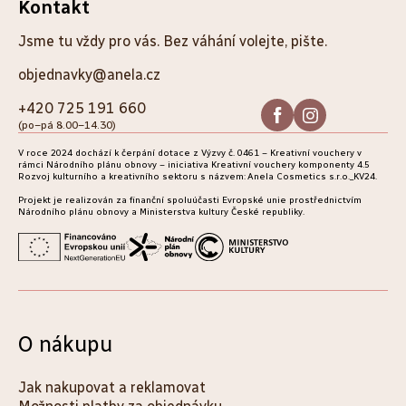
Z
Kontakt
á
Jsme tu vždy pro vás. Bez váhání volejte, pište.
p
objednavky@anela.cz
a
+420 725 191 660
(po–pá 8.00–14.30)
t
V roce 2024 dochází k čerpání dotace z Výzvy č. 0461 – Kreativní vouchery v
í
rámci Národního plánu obnovy – iniciativa Kreativní vouchery komponenty 4.5
Rozvoj kulturního a kreativního sektoru s názvem: Anela Cosmetics s.r.o._KV24.
Projekt je realizován za finanční spoluúčasti Evropské unie prostřednictvím
Národního plánu obnovy a Ministerstva kultury České republiky.
/
/
O nákupu
Jak nakupovat a reklamovat