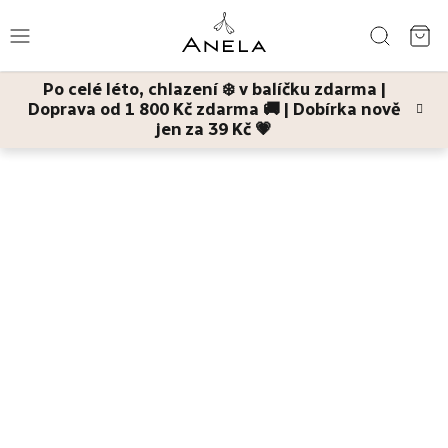
Přejít
Hledat
na
NÁ
obsah
Po celé léto, chlazení ❄️ v balíčku zdarma |
KO
Doprava od 1 800 Kč zdarma 🚚 | Dobírka nově
Léto
jen za 39 Kč 💗
Kontakty
Bestsellery
Můžete se nám ozvat způsobem, který je vám nejmilejší.
Pleť
Chytnete nás na
telefonu
,
e-mailu
,
Instagramu
i
Facebooku
. Záleží co přesně potřebujete a jak rychle to
Tělo
potřebujete.
Děti
1. OBJEDNÁVKY
a
maminky