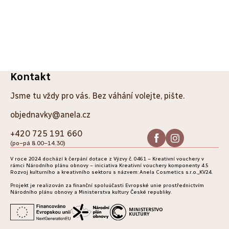
republiky.
Z
Kontakt
á
Jsme tu vždy pro vás. Bez váhání volejte, pište.
p
objednavky@anela.cz
a
+420 725 191 660
(po–pá 8.00–14.30)
t
V roce 2024 dochází k čerpání dotace z Výzvy č. 0461 – Kreativní vouchery v
í
rámci Národního plánu obnovy – iniciativa Kreativní vouchery komponenty 4.5
Rozvoj kulturního a kreativního sektoru s názvem: Anela Cosmetics s.r.o._KV24.
Projekt je realizován za finanční spoluúčasti Evropské unie prostřednictvím
Národního plánu obnovy a Ministerstva kultury České republiky.