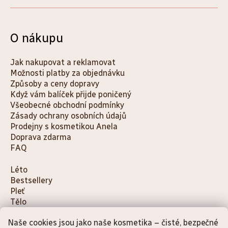
O nákupu
Jak nakupovat a reklamovat
Možnosti platby za objednávku
Způsoby a ceny dopravy
Když vám balíček přijde poničený
Všeobecné obchodní podmínky
Zásady ochrany osobních údajů
Prodejny s kosmetikou Anela
Doprava zdarma
FAQ
K
Léto
Bestsellery
a
Pleť
t
Tělo
e
Děti a maminky
g
Naše cookies jsou jako naše kosmetika – čisté, bezpečné
Na cesty