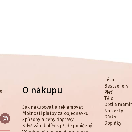
K
Přeskočit
Léto
kategorie
Bestsellery
O nákupu
a
e.
Pleť
t
Tělo
Děti a mami
Jak nakupovat a reklamovat
e
Na cesty
Možnosti platby za objednávku
Dárky
g
Způsoby a ceny dopravy
Doplňky
Když vám balíček přijde poničený
o
Všeobecné obchodní podmínky