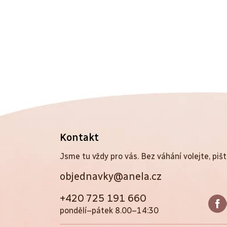
Z
Kontakt
á
Jsme tu vždy pro vás. Bez váhání volejte, pišt
objednavky@anela.cz
p
a
+420 725 191 660
pondělí–pátek 8.00–14:30
t