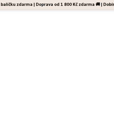
 v balíčku zdarma | Doprava od 1 800 Kč zdarma 🚚 | Dobí
Děti a maminky
Na cesty
Dárky
Doplňky