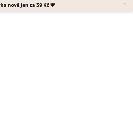
rka nově jen za 39 Kč 💗
Hledat
Blog
O Anele