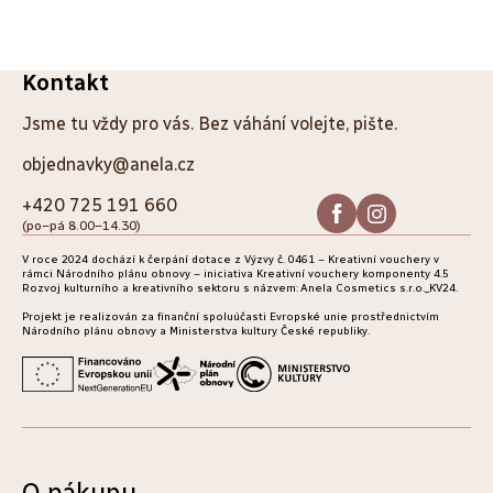
:-)
Z
Kontakt
á
Jsme tu vždy pro vás. Bez váhání volejte, pište.
p
objednavky@anela.cz
a
+420 725 191 660
(po–pá 8.00–14.30)
t
V roce 2024 dochází k čerpání dotace z Výzvy č. 0461 – Kreativní vouchery v
í
rámci Národního plánu obnovy – iniciativa Kreativní vouchery komponenty 4.5
Rozvoj kulturního a kreativního sektoru s názvem: Anela Cosmetics s.r.o._KV24.
Projekt je realizován za finanční spoluúčasti Evropské unie prostřednictvím
Národního plánu obnovy a Ministerstva kultury České republiky.
O nákupu