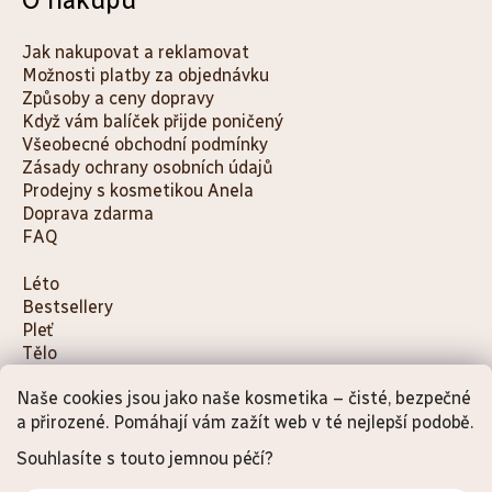
Jak nakupovat a reklamovat
Možnosti platby za objednávku
Způsoby a ceny dopravy
Když vám balíček přijde poničený
Všeobecné obchodní podmínky
Zásady ochrany osobních údajů
Prodejny s kosmetikou Anela
Doprava zdarma
FAQ
K
Léto
Bestsellery
a
Pleť
t
Tělo
e
Děti a maminky
g
Naše cookies jsou jako naše kosmetika – čisté, bezpečné
Na cesty
o
Dárky
a přirozené. Pomáhají vám zažít web v té nejlepší podobě.
Doplňky
r
Souhlasíte s touto jemnou péčí?
i