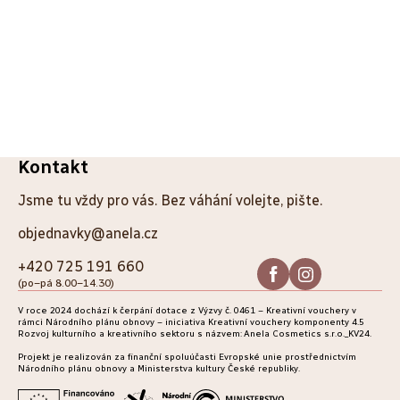
PŘEDCHOZÍ ČLÁNEK
DALŠÍ ČLÁNEK
Z
Kontakt
á
Jsme tu vždy pro vás. Bez váhání volejte, pište.
p
objednavky@anela.cz
a
+420 725 191 660
(po–pá 8.00–14.30)
t
V roce 2024 dochází k čerpání dotace z Výzvy č. 0461 – Kreativní vouchery v
í
rámci Národního plánu obnovy – iniciativa Kreativní vouchery komponenty 4.5
Rozvoj kulturního a kreativního sektoru s názvem: Anela Cosmetics s.r.o._KV24.
Projekt je realizován za finanční spoluúčasti Evropské unie prostřednictvím
Národního plánu obnovy a Ministerstva kultury České republiky.