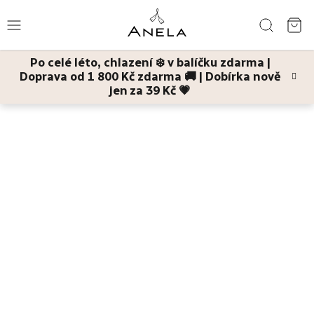
Přejít
Hledat
na
NÁ
obsah
Po celé léto, chlazení ❄️ v balíčku zdarma |
KO
Doprava od 1 800 Kč zdarma 🚚 | Dobírka nově
Léto
jen za 39 Kč 💗
13.8.2025
Bestsellery
Stop spálení i
Pleť
šupinatění: Základy
péče po opalování pro
Tělo
krásný a dlouhotrvající
Děti
bronz
a
maminky