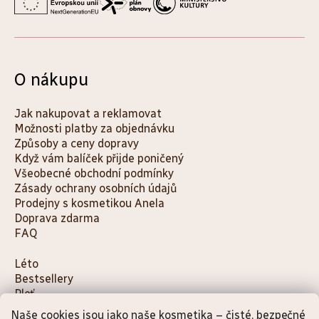
O nákupu
Jak nakupovat a reklamovat
Možnosti platby za objednávku
Způsoby a ceny dopravy
Když vám balíček přijde poničený
Všeobecné obchodní podmínky
Zásady ochrany osobních údajů
Prodejny s kosmetikou Anela
Doprava zdarma
FAQ
K
Léto
Bestsellery
a
Pleť
t
Tělo
Naše cookies jsou jako naše kosmetika – čisté, bezpečné