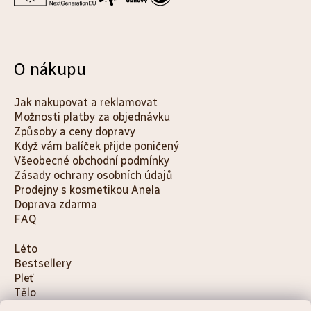
O nákupu
Jak nakupovat a reklamovat
Možnosti platby za objednávku
Způsoby a ceny dopravy
Když vám balíček přijde poničený
Všeobecné obchodní podmínky
Zásady ochrany osobních údajů
Prodejny s kosmetikou Anela
Doprava zdarma
FAQ
K
Léto
Bestsellery
a
Pleť
t
Tělo
e
Děti a maminky