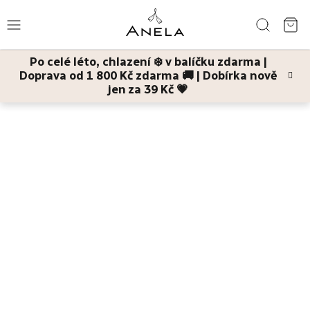
Přejít
Hledat
na
NÁ
obsah
Po celé léto, chlazení ❄️ v balíčku zdarma |
KO
Doprava od 1 800 Kč zdarma 🚚 | Dobírka nově
Léto
jen za 39 Kč 💗
Domů
Dárky
Dárkové balíčky pleťové kosmetiky
Sebevědomá
mladá pleť
kompletní dárková sada kosmetiky pro aknózní pleť teenagerů
Bestsellery
(č. 7)
Pleť
Tělo
Děti
a
maminky