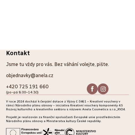
Z
Kontakt
á
Jsme tu vždy pro vás. Bez váhání volejte, pište.
p
objednavky@anela.cz
a
+420 725 191 660
(po–pá 8.00–14.30)
t
V roce 2024 dochází k čerpání dotace z Výzvy č. 0461 – Kreativní vouchery v
í
rámci Národního plánu obnovy – iniciativa Kreativní vouchery komponenty 4.5
Rozvoj kulturního a kreativního sektoru s názvem: Anela Cosmetics s.r.o._KV24.
Projekt je realizován za finanční spoluúčasti Evropské unie prostřednictvím
Národního plánu obnovy a Ministerstva kultury České republiky.