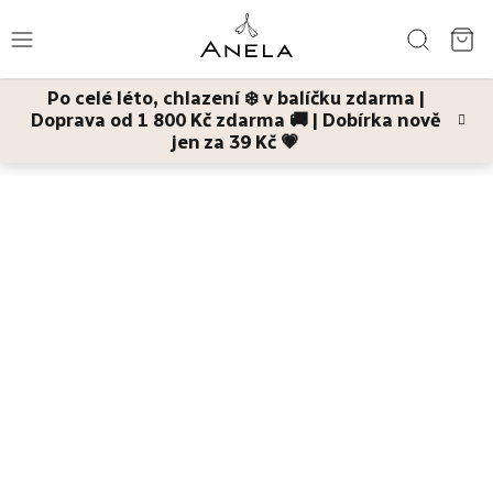
Přejít
Hledat
na
NÁ
obsah
Po celé léto, chlazení ❄️ v balíčku zdarma |
KO
Doprava od 1 800 Kč zdarma 🚚 | Dobírka nově
Léto
jen za 39 Kč 💗
Domů
Dárky
Dárkové balíčky tělové kosmetiky
Hořčíkem ke
zklidnění
dárkový balíček péče o bolavé nohy (č. 14)
Bestsellery
Pleť
Tělo
Děti
a
maminky