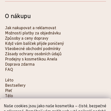
O nákupu
Jak nakupovat a reklamovat
Možnosti platby za objednávku
Způsoby a ceny dopravy
Když vám balíček přijde poničený
Všeobecné obchodní podmínky
Zásady ochrany osobních údajů
Prodejny s kosmetikou Anela
Doprava zdarma
FAQ
K
Léto
Bestsellery
a
Pleť
t
Tělo
e
Děti a maminky
g
Naše cookies jsou jako naše kosmetika – čisté, bezpečné
Na cesty