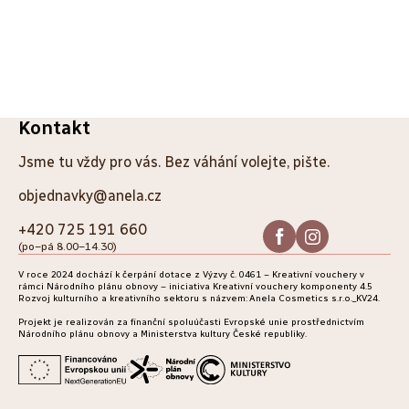
Z
Kontakt
á
Jsme tu vždy pro vás. Bez váhání volejte, pište.
p
objednavky@anela.cz
a
+420 725 191 660
(po–pá 8.00–14.30)
t
V roce 2024 dochází k čerpání dotace z Výzvy č. 0461 – Kreativní vouchery v
í
rámci Národního plánu obnovy – iniciativa Kreativní vouchery komponenty 4.5
Rozvoj kulturního a kreativního sektoru s názvem: Anela Cosmetics s.r.o._KV24.
Projekt je realizován za finanční spoluúčasti Evropské unie prostřednictvím
Národního plánu obnovy a Ministerstva kultury České republiky.