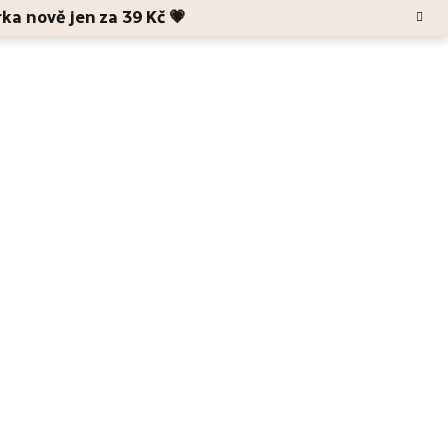
rka nově jen za 39 Kč 💗
Hledat
Blog
O Anele