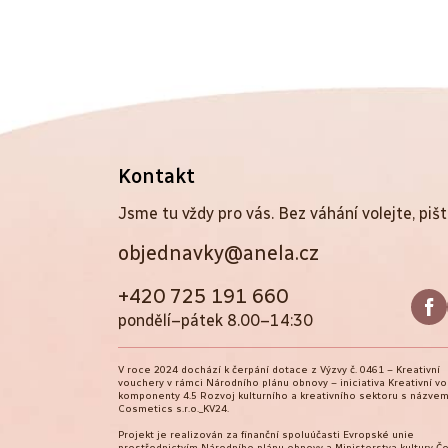
Z
Kontakt
á
Jsme tu vždy pro vás. Bez váhání volejte, pišt
objednavky@anela.cz
p
a
+420 725 191 660
pondělí–pátek 8.00–14:30
t
V roce 2024 dochází k čerpání dotace z Výzvy č. 0461 – Kreativní
í
vouchery v rámci Národního plánu obnovy – iniciativa Kreativní v
komponenty 4.5 Rozvoj kulturního a kreativního sektoru s názvem
Cosmetics s.r.o._KV24.
Projekt je realizován za finanční spoluúčasti Evropské unie