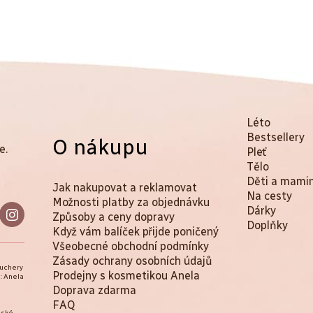
K
Přeskočit
Léto
kategorie
Bestsellery
O nákupu
a
e.
Pleť
t
Tělo
Děti a mami
Jak nakupovat a reklamovat
e
Na cesty
Možnosti platby za objednávku
Dárky
g
Způsoby a ceny dopravy
Doplňky
Když vám balíček přijde poničený
o
Všeobecné obchodní podmínky
r
Zásady ochrany osobních údajů
ouchery
Prodejny s kosmetikou Anela
: Anela
i
Doprava zdarma
e
FAQ