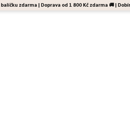
 v balíčku zdarma | Doprava od 1 800 Kč zdarma 🚚 | Dobí
Děti a maminky
Na cesty
Dárky
Doplňky