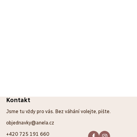
Z
Kontakt
á
Jsme tu vždy pro vás. Bez váhání volejte, pište.
p
objednavky@anela.cz
a
+420 725 191 660