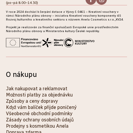
(po–pá 8.00–14.30)
t
V roce 2024 dochází k čerpání dotace z Výzvy č. 0461 – Kreativní vouchery v
í
rámci Národního plánu obnovy – iniciativa Kreativní vouchery komponenty 4.5
Rozvoj kulturního a kreativního sektoru s názvem: Anela Cosmetics s.r.o._KV24.
Projekt je realizován za finanční spoluúčasti Evropské unie prostřednictvím
Národního plánu obnovy a Ministerstva kultury České republiky.
O nákupu
Jak nakupovat a reklamovat
Možnosti platby za objednávku
Způsoby a ceny dopravy
Když vám balíček přijde poničený
Všeobecné obchodní podmínky
Zásady ochrany osobních údajů
Prodejny s kosmetikou Anela
Doprava zdarma