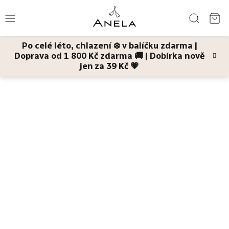
Přejít
Hledat
na
NÁ
obsah
Po celé léto, chlazení ❄️ v balíčku zdarma |
KO
Doprava od 1 800 Kč zdarma 🚚 | Dobírka nově
Léto
jen za 39 Kč 💗
Domů
Pleť
Hydratace
Bestsellery
Pleť
Tělo
Děti
a
maminky