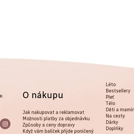
K
Přeskočit
Léto
kategorie
Bestsellery
O nákupu
a
e.
Pleť
t
Tělo
Děti a mami
Jak nakupovat a reklamovat
e
Na cesty
Možnosti platby za objednávku
Dárky
g
Způsoby a ceny dopravy
Doplňky
Když vám balíček přijde poničený