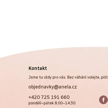
Z
Kontakt
á
Jsme tu vždy pro vás. Bez váhání volejte, pišt
objednavky@anela.cz
p
a
+420 725 191 660
pondělí–pátek 8.00–14:30