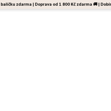
 v balíčku zdarma | Doprava od 1 800 Kč zdarma 🚚 | Dobí
Děti a maminky
Na cesty
Dárky
Doplňky