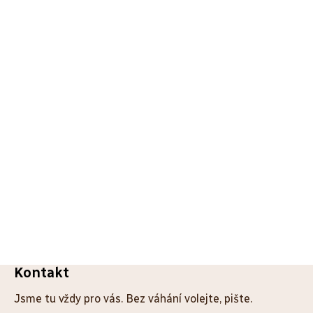
Z
Kontakt
á
Jsme tu vždy pro vás. Bez váhání volejte, pište.