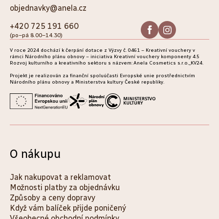
p
objednavky@anela.cz
a
+420 725 191 660
(po–pá 8.00–14.30)
t
V roce 2024 dochází k čerpání dotace z Výzvy č. 0461 – Kreativní vouchery v
í
rámci Národního plánu obnovy – iniciativa Kreativní vouchery komponenty 4.5
Rozvoj kulturního a kreativního sektoru s názvem: Anela Cosmetics s.r.o._KV24.
Projekt je realizován za finanční spoluúčasti Evropské unie prostřednictvím
Národního plánu obnovy a Ministerstva kultury České republiky.
O nákupu
Jak nakupovat a reklamovat
Možnosti platby za objednávku
Způsoby a ceny dopravy
Když vám balíček přijde poničený
Všeobecné obchodní podmínky