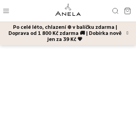
Přejít
Hledat
na
NÁ
obsah
Po celé léto, chlazení ❄️ v balíčku zdarma |
KO
Doprava od 1 800 Kč zdarma 🚚 | Dobírka nově
Léto
jen za 39 Kč 💗
Domů
Tělo
Hydrofilní mycí oleje
Umyju miminka
mycí hydrofilní
olej
Bestsellery
Pleť
Tělo
Děti
a
maminky