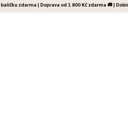
 v balíčku zdarma | Doprava od 1 800 Kč zdarma 🚚 | Dobí
Děti a maminky
Na cesty
Dárky
Doplňky
ini)
malá dárková sada pro hydrataci a výživu zralé a unavené pleti (č. 13 mini)