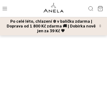
Přejít
Hledat
na
NÁ
obsah
Po celé léto, chlazení ❄️ v balíčku zdarma |
KO
Doprava od 1 800 Kč zdarma 🚚 | Dobírka nově
Léto
jen za 39 Kč 💗
Domů
Dárky
Mini dárkové balíčky
Seznámení s královskou péčí
malá dárková sada pleťových masek pro každý den v roce (č. 8 mini)
Bestsellery
Pleť
Tělo
Děti
a
maminky