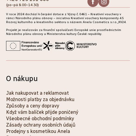
(po–pá 8.00–14.30)
t
V roce 2024 dochází k čerpání dotace z Výzvy č. 0461 – Kreativní vouchery v
í
rámci Národního plánu obnovy – iniciativa Kreativní vouchery komponenty 4.5
Rozvoj kulturního a kreativního sektoru s názvem: Anela Cosmetics s.r.o._KV24.
Projekt je realizován za finanční spoluúčasti Evropské unie prostřednictvím
Národního plánu obnovy a Ministerstva kultury České republiky.
O nákupu
Jak nakupovat a reklamovat
Možnosti platby za objednávku
Způsoby a ceny dopravy
Když vám balíček přijde poničený
Všeobecné obchodní podmínky
Zásady ochrany osobních údajů
Prodejny s kosmetikou Anela