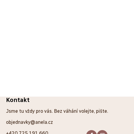
Z
Kontakt
á
Jsme tu vždy pro vás. Bez váhání volejte, pište.
p
objednavky@anela.cz
a
+420 725 191 660