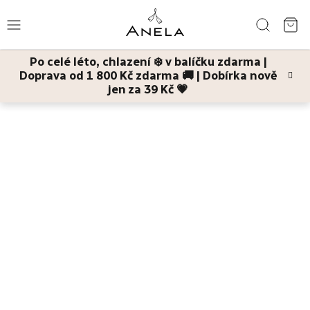
Přejít
Hledat
na
NÁ
obsah
Po celé léto, chlazení ❄️ v balíčku zdarma |
KO
Doprava od 1 800 Kč zdarma 🚚 | Dobírka nově
Léto
jen za 39 Kč 💗
Domů
Děti a maminky
Na atopický ekzém
Bestsellery
Pleť
Tělo
Děti
a
maminky