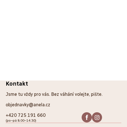
Z
Kontakt
á
Jsme tu vždy pro vás. Bez váhání volejte, pište.
p
objednavky@anela.cz
a
+420 725 191 660
(po–pá 8.00–14.30)
t