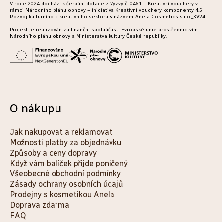
V roce 2024 dochází k čerpání dotace z Výzvy č. 0461 – Kreativní vouchery v
í
rámci Národního plánu obnovy – iniciativa Kreativní vouchery komponenty 4.5
Rozvoj kulturního a kreativního sektoru s názvem: Anela Cosmetics s.r.o._KV24.
Projekt je realizován za finanční spoluúčasti Evropské unie prostřednictvím
Národního plánu obnovy a Ministerstva kultury České republiky.
O nákupu
Jak nakupovat a reklamovat
Možnosti platby za objednávku
Způsoby a ceny dopravy
Když vám balíček přijde poničený
Všeobecné obchodní podmínky
Zásady ochrany osobních údajů
Prodejny s kosmetikou Anela
Doprava zdarma
FAQ