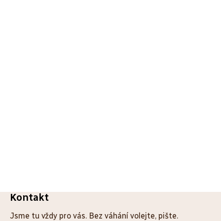
Z
Kontakt
á
Jsme tu vždy pro vás. Bez váhání volejte, pište.