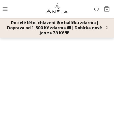
Přejít
Hledat
na
NÁ
obsah
Po celé léto, chlazení ❄️ v balíčku zdarma |
KO
Doprava od 1 800 Kč zdarma 🚚 | Dobírka nově
Léto
jen za 39 Kč 💗
Domů
Pleť
Bestsellery
Pleť
Tělo
Děti
a
maminky