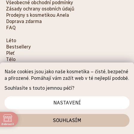
Všeobecné obchodní podmínky
Zásady ochrany osobních údajů
Prodejny s kosmetikou Anela
Doprava zdarma
FAQ
K
Léto
Bestsellery
a
Pleť
t
Tělo
e
Děti a maminky
g
Naše cookies jsou jako naše kosmetika – čisté, bezpečné
Na cesty
a přirozené. Pomáhají vám zažít web v té nejlepší podobě.
o
Dárky
Doplňky
r
Souhlasíte s touto jemnou péčí?
i
e
NASTAVENÍ
Vytvořil Shoptet Premium
ůdku.
SOUHLASÍM
Copyright 2026
Anela.cz
. Všechna práva vyhrazena.
Upravit nastavení
Zobrazit
cookies
oběd
2:00