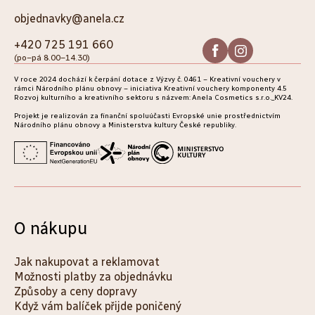
p
objednavky@anela.cz
a
+420 725 191 660
(po–pá 8.00–14.30)
t
V roce 2024 dochází k čerpání dotace z Výzvy č. 0461 – Kreativní vouchery v
í
rámci Národního plánu obnovy – iniciativa Kreativní vouchery komponenty 4.5
Rozvoj kulturního a kreativního sektoru s názvem: Anela Cosmetics s.r.o._KV24.
Projekt je realizován za finanční spoluúčasti Evropské unie prostřednictvím
Národního plánu obnovy a Ministerstva kultury České republiky.
O nákupu
Jak nakupovat a reklamovat
Možnosti platby za objednávku
Způsoby a ceny dopravy
Když vám balíček přijde poničený