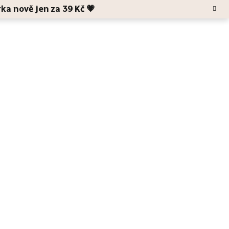
rka nově jen za 39 Kč 💗
Hledat
Blog
O Anele