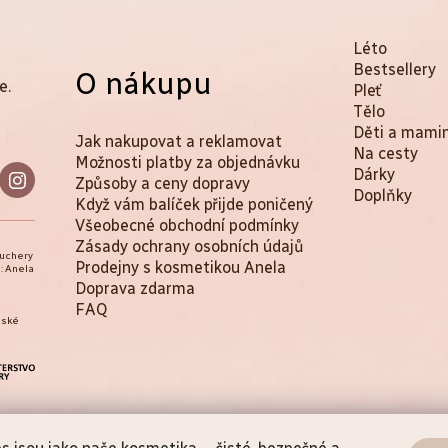
K
Přeskočit
Léto
kategorie
Bestsellery
O nákupu
a
e.
Pleť
t
Tělo
Děti a mami
Jak nakupovat a reklamovat
e
Na cesty
Možnosti platby za objednávku
Dárky
g
Způsoby a ceny dopravy
Doplňky
Když vám balíček přijde poničený
o
Všeobecné obchodní podmínky
r
Zásady ochrany osobních údajů
ouchery
Prodejny s kosmetikou Anela
: Anela
i
Doprava zdarma
e
FAQ
eské