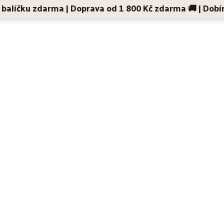
 v balíčku zdarma | Doprava od 1 800 Kč zdarma 🚚 | Dobí
Děti a maminky
Na cesty
Dárky
Doplňky