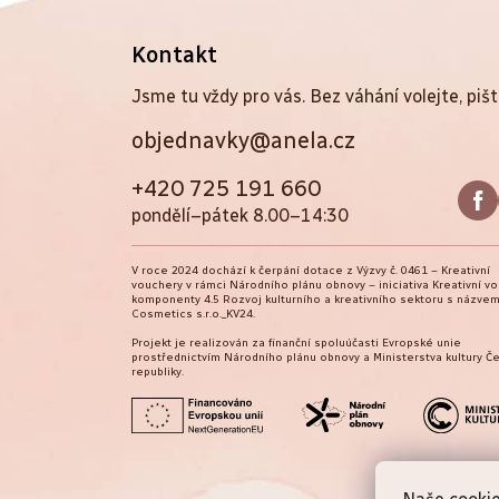
Z
Kontakt
á
Jsme tu vždy pro vás. Bez váhání volejte, pišt
objednavky@anela.cz
p
a
+420 725 191 660
pondělí–pátek 8.00–14:30
t
V roce 2024 dochází k čerpání dotace z Výzvy č. 0461 – Kreativní
í
vouchery v rámci Národního plánu obnovy – iniciativa Kreativní v
komponenty 4.5 Rozvoj kulturního a kreativního sektoru s názvem
Cosmetics s.r.o._KV24.
Projekt je realizován za finanční spoluúčasti Evropské unie
prostřednictvím Národního plánu obnovy a Ministerstva kultury Č
republiky.