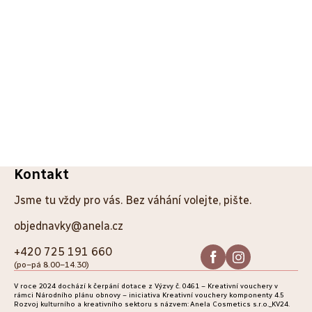
Z
Kontakt
á
Jsme tu vždy pro vás. Bez váhání volejte, pište.
p
objednavky@anela.cz
a
+420 725 191 660
(po–pá 8.00–14.30)
t
V roce 2024 dochází k čerpání dotace z Výzvy č. 0461 – Kreativní vouchery v
í
rámci Národního plánu obnovy – iniciativa Kreativní vouchery komponenty 4.5
Rozvoj kulturního a kreativního sektoru s názvem: Anela Cosmetics s.r.o._KV24.