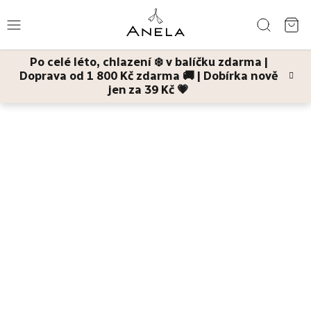
Přejít
Hledat
na
NÁ
obsah
Po celé léto, chlazení ❄️ v balíčku zdarma |
KO
Doprava od 1 800 Kč zdarma 🚚 | Dobírka nově
Léto
jen za 39 Kč 💗
Domů
Pleť
Pleťové jednodruhové oleje
Bestsellery
Pleť
Tělo
Děti
a
maminky