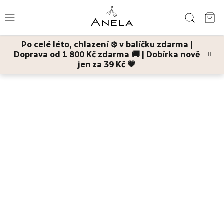
Přejít
Hledat
na
NÁ
obsah
Po celé léto, chlazení ❄️ v balíčku zdarma |
KO
Doprava od 1 800 Kč zdarma 🚚 | Dobírka nově
Léto
jen za 39 Kč 💗
Domů
Pleť
Pleťové jednodruhové oleje
Bestsellery
Pleť
Tělo
Děti
a
maminky