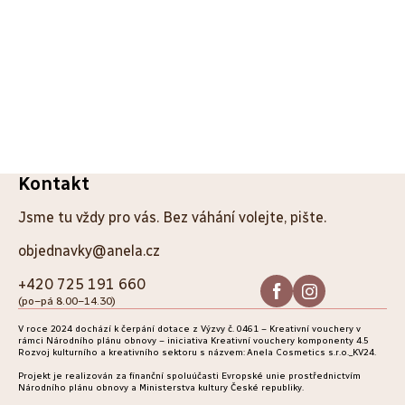
Z
Kontakt
á
Jsme tu vždy pro vás. Bez váhání volejte, pište.
p
objednavky@anela.cz
a
+420 725 191 660
(po–pá 8.00–14.30)
t
V roce 2024 dochází k čerpání dotace z Výzvy č. 0461 – Kreativní vouchery v
í
rámci Národního plánu obnovy – iniciativa Kreativní vouchery komponenty 4.5
Rozvoj kulturního a kreativního sektoru s názvem: Anela Cosmetics s.r.o._KV24.
Projekt je realizován za finanční spoluúčasti Evropské unie prostřednictvím
Národního plánu obnovy a Ministerstva kultury České republiky.