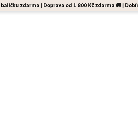
 v balíčku zdarma | Doprava od 1 800 Kč zdarma 🚚 | Dobí
Děti a maminky
Na cesty
Dárky
Doplňky