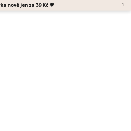
rka nově jen za 39 Kč 💗
Hledat
Blog
O Anele