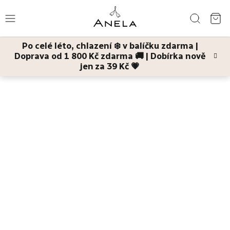
Přejít
Hledat
na
NÁ
obsah
Po celé léto, chlazení ❄️ v balíčku zdarma |
KO
Doprava od 1 800 Kč zdarma 🚚 | Dobírka nově
Léto
jen za 39 Kč 💗
Domů
Tělo
Šlehaná másla
Bestsellery
Pleť
Tělo
Děti
a
maminky