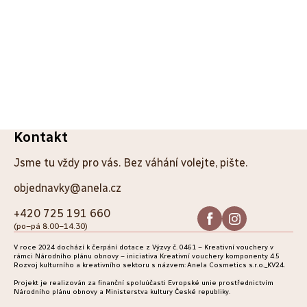
Z
Kontakt
á
Jsme tu vždy pro vás. Bez váhání volejte, pište.
p
objednavky@anela.cz
a
+420 725 191 660
(po–pá 8.00–14.30)
t
V roce 2024 dochází k čerpání dotace z Výzvy č. 0461 – Kreativní vouchery v
í
rámci Národního plánu obnovy – iniciativa Kreativní vouchery komponenty 4.5
Rozvoj kulturního a kreativního sektoru s názvem: Anela Cosmetics s.r.o._KV24.
Projekt je realizován za finanční spoluúčasti Evropské unie prostřednictvím
Národního plánu obnovy a Ministerstva kultury České republiky.