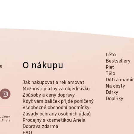
K
Přeskočit
Léto
kategorie
Bestsellery
O nákupu
a
e.
Pleť
t
Tělo
Děti a mami
Jak nakupovat a reklamovat
e
Na cesty
Možnosti platby za objednávku
Dárky
g
Způsoby a ceny dopravy
Doplňky
Když vám balíček přijde poničený
o
Všeobecné obchodní podmínky
r
Zásady ochrany osobních údajů
ouchery
Prodejny s kosmetikou Anela
: Anela
i
Doprava zdarma
FAQ