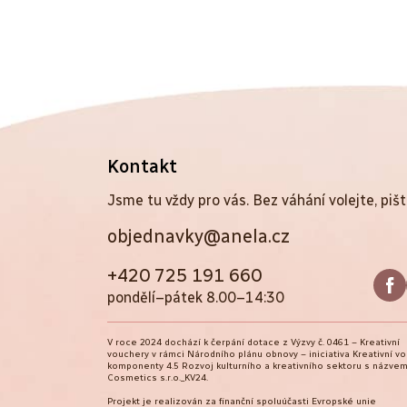
Z
Kontakt
á
Jsme tu vždy pro vás. Bez váhání volejte, pišt
objednavky@anela.cz
p
a
+420 725 191 660
pondělí–pátek 8.00–14:30
t
V roce 2024 dochází k čerpání dotace z Výzvy č. 0461 – Kreativní
í
vouchery v rámci Národního plánu obnovy – iniciativa Kreativní v
komponenty 4.5 Rozvoj kulturního a kreativního sektoru s názvem
Cosmetics s.r.o._KV24.
Projekt je realizován za finanční spoluúčasti Evropské unie