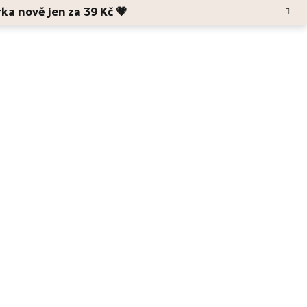
rka nově jen za 39 Kč 💗
Hledat
Blog
O Anele