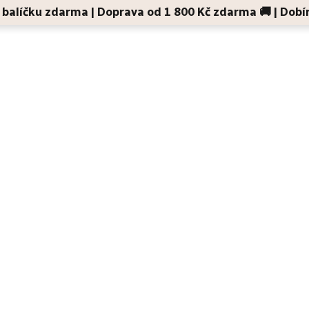
 v balíčku zdarma | Doprava od 1 800 Kč zdarma 🚚 | Dobí
Děti a maminky
Na cesty
Dárky
Doplňky