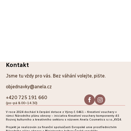
Z
Kontakt
á
Jsme tu vždy pro vás. Bez váhání volejte, pište.
p
objednavky@anela.cz
a
+420 725 191 660
(po–pá 8.00–14.30)
t
V roce 2024 dochází k čerpání dotace z Výzvy č. 0461 – Kreativní vouchery v
í
rámci Národního plánu obnovy – iniciativa Kreativní vouchery komponenty 4.5
Rozvoj kulturního a kreativního sektoru s názvem: Anela Cosmetics s.r.o._KV24.
Projekt je realizován za finanční spoluúčasti Evropské unie prostřednictvím
Národního plánu obnovy a Ministerstva kultury České republiky.