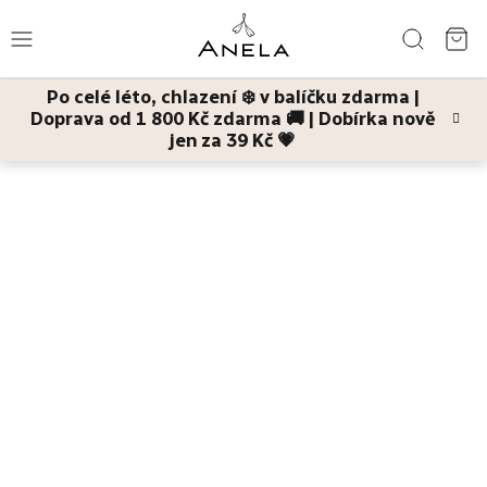
Přejít
Hledat
na
NÁ
obsah
Po celé léto, chlazení ❄️ v balíčku zdarma |
KO
Doprava od 1 800 Kč zdarma 🚚 | Dobírka nově
Léto
jen za 39 Kč 💗
Domů
Tělo
Šlehaná másla
Bestsellery
Pleť
Tělo
Děti
a
maminky