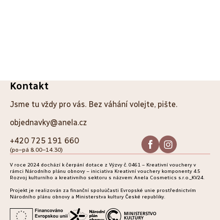
Z
Kontakt
á
Jsme tu vždy pro vás. Bez váhání volejte, pište.
p
objednavky@anela.cz
a
+420 725 191 660
(po–pá 8.00–14.30)
t
V roce 2024 dochází k čerpání dotace z Výzvy č. 0461 – Kreativní vouchery v
í
rámci Národního plánu obnovy – iniciativa Kreativní vouchery komponenty 4.5
Rozvoj kulturního a kreativního sektoru s názvem: Anela Cosmetics s.r.o._KV24.
Projekt je realizován za finanční spoluúčasti Evropské unie prostřednictvím
Národního plánu obnovy a Ministerstva kultury České republiky.