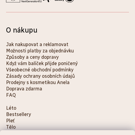
O nákupu
Jak nakupovat a reklamovat
Možnosti platby za objednávku
Způsoby a ceny dopravy
Když vám balíček přijde poničený
Všeobecné obchodní podmínky
Zásady ochrany osobních údajů
Prodejny s kosmetikou Anela
Doprava zdarma
FAQ
K
Léto
Bestsellery
a
Pleť
t
Tělo
e
Děti a maminky