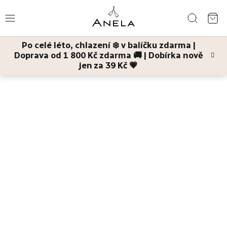
Přejít
Hledat
na
NÁ
obsah
Po celé léto, chlazení ❄️ v balíčku zdarma |
KO
Doprava od 1 800 Kč zdarma 🚚 | Dobírka nově
Léto
jen za 39 Kč 💗
Domů
Tělo
Hořčíkem ke zklidnění (set)
kosmetická sada péče o bolavé
nohy
Bestsellery
Pleť
Tělo
Děti
a
maminky