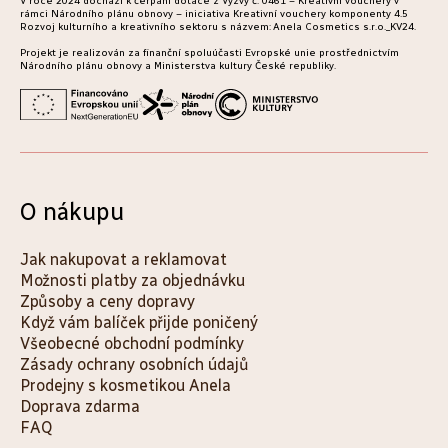
V roce 2024 dochází k čerpání dotace z Výzvy č. 0461 – Kreativní vouchery v
í
rámci Národního plánu obnovy – iniciativa Kreativní vouchery komponenty 4.5
Rozvoj kulturního a kreativního sektoru s názvem: Anela Cosmetics s.r.o._KV24.
Projekt je realizován za finanční spoluúčasti Evropské unie prostřednictvím
Národního plánu obnovy a Ministerstva kultury České republiky.
O nákupu
Jak nakupovat a reklamovat
Možnosti platby za objednávku
Způsoby a ceny dopravy
Když vám balíček přijde poničený
Všeobecné obchodní podmínky
Zásady ochrany osobních údajů
Prodejny s kosmetikou Anela
Doprava zdarma
FAQ