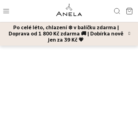
Přejít
Hledat
na
NÁ
obsah
Po celé léto, chlazení ❄️ v balíčku zdarma |
KO
Doprava od 1 800 Kč zdarma 🚚 | Dobírka nově
Léto
jen za 39 Kč 💗
Domů
Tělo
Ženské oleje
Bestsellery
Pleť
Tělo
Děti
a
maminky