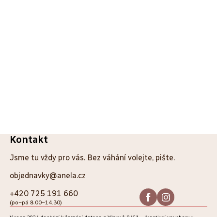
Z
Kontakt
á
Jsme tu vždy pro vás. Bez váhání volejte, pište.
p
objednavky@anela.cz
a
+420 725 191 660
(po–pá 8.00–14.30)
t