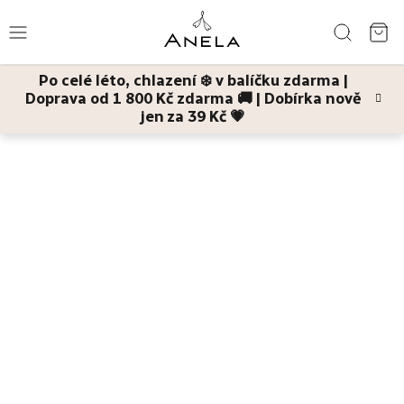
Přejít
Hledat
na
NÁ
obsah
Po celé léto, chlazení ❄️ v balíčku zdarma |
KO
Doprava od 1 800 Kč zdarma 🚚 | Dobírka nově
Léto
jen za 39 Kč 💗
5.11.2025
Bestsellery
5 nejčastější hříchů v
Pleť
péči o pleť, které
způsobují předčasné
Tělo
stárnutí
Děti
a
maminky