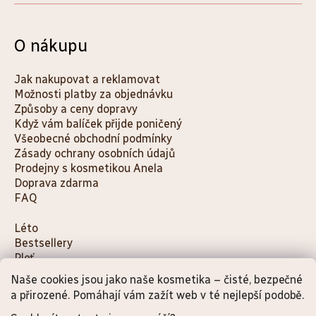
O nákupu
Jak nakupovat a reklamovat
Možnosti platby za objednávku
Způsoby a ceny dopravy
Když vám balíček přijde poničený
Všeobecné obchodní podmínky
Zásady ochrany osobních údajů
Prodejny s kosmetikou Anela
Doprava zdarma
FAQ
K
Léto
Bestsellery
a
Pleť
t
Tělo
Naše cookies jsou jako naše kosmetika – čisté, bezpečné
e
Děti a maminky
a přirozené. Pomáhají vám zažít web v té nejlepší podobě.
g
Na cesty