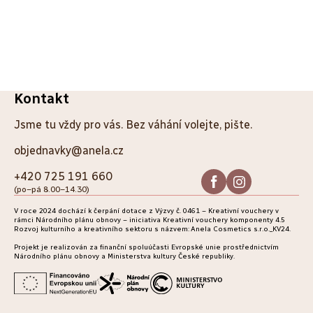
PŘEDCHOZÍ ČLÁNEK
DALŠÍ ČLÁNEK
Z
Kontakt
á
Jsme tu vždy pro vás. Bez váhání volejte, pište.
p
objednavky@anela.cz
a
+420 725 191 660
(po–pá 8.00–14.30)
t
V roce 2024 dochází k čerpání dotace z Výzvy č. 0461 – Kreativní vouchery v
í
rámci Národního plánu obnovy – iniciativa Kreativní vouchery komponenty 4.5
Rozvoj kulturního a kreativního sektoru s názvem: Anela Cosmetics s.r.o._KV24.
Projekt je realizován za finanční spoluúčasti Evropské unie prostřednictvím
Národního plánu obnovy a Ministerstva kultury České republiky.