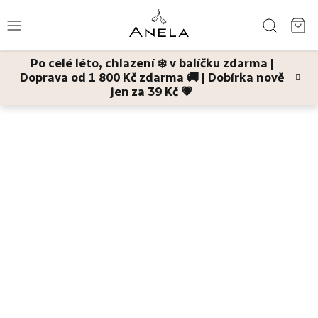
Přejít
Hledat
na
NÁ
obsah
Po celé léto, chlazení ❄️ v balíčku zdarma |
KO
Doprava od 1 800 Kč zdarma 🚚 | Dobírka nově
Léto
jen za 39 Kč 💗
Domů
Tělo
Deodoranty
Důvěrný pan Mandarinka
jemný krémový
deodorant
Bestsellery
Pleť
Tělo
Děti
a
maminky