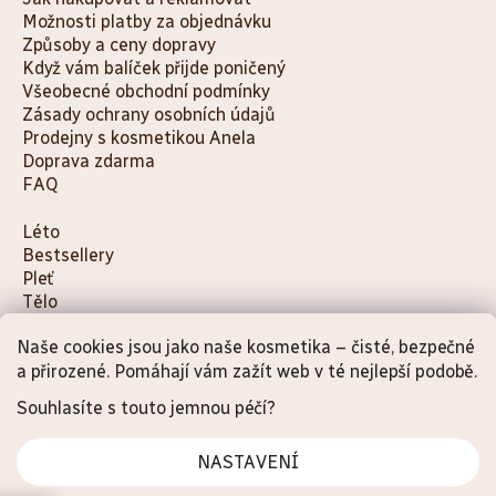
Možnosti platby za objednávku
Způsoby a ceny dopravy
Když vám balíček přijde poničený
Všeobecné obchodní podmínky
Zásady ochrany osobních údajů
Prodejny s kosmetikou Anela
Doprava zdarma
FAQ
K
Léto
Bestsellery
a
Pleť
t
Tělo
e
Děti a maminky
g
Naše cookies jsou jako naše kosmetika – čisté, bezpečné
Na cesty
o
Dárky
a přirozené. Pomáhají vám zažít web v té nejlepší podobě.
Doplňky
r
Souhlasíte s touto jemnou péčí?
i
e
NASTAVENÍ