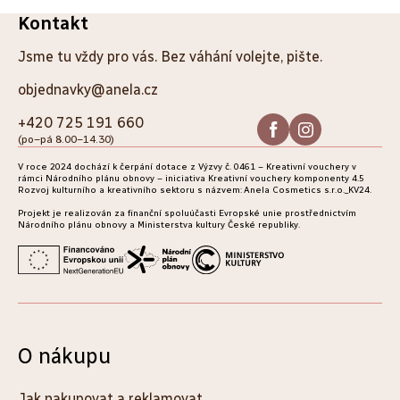
Z
Kontakt
á
Jsme tu vždy pro vás. Bez váhání volejte, pište.
p
objednavky@anela.cz
a
+420 725 191 660
(po–pá 8.00–14.30)
t
V roce 2024 dochází k čerpání dotace z Výzvy č. 0461 – Kreativní vouchery v
í
rámci Národního plánu obnovy – iniciativa Kreativní vouchery komponenty 4.5
Rozvoj kulturního a kreativního sektoru s názvem: Anela Cosmetics s.r.o._KV24.
Projekt je realizován za finanční spoluúčasti Evropské unie prostřednictvím
Národního plánu obnovy a Ministerstva kultury České republiky.
O nákupu
Jak nakupovat a reklamovat