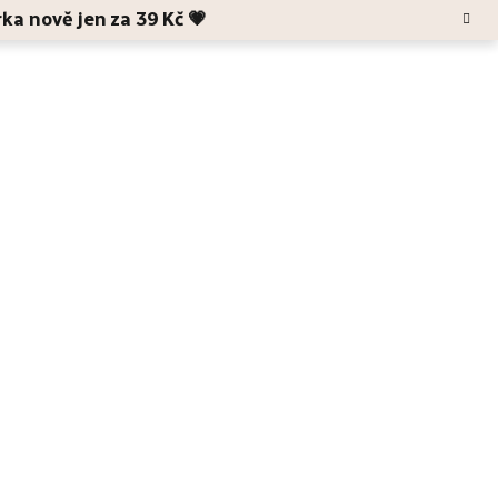
rka nově jen za 39 Kč 💗
Hledat
Blog
O Anele