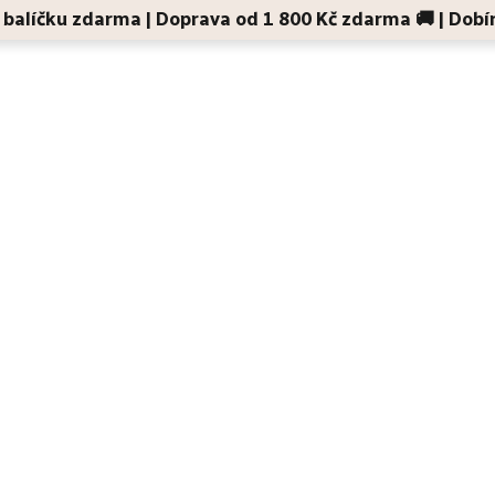
 v balíčku zdarma | Doprava od 1 800 Kč zdarma 🚚 | Dobí
Děti a maminky
Na cesty
Dárky
Doplňky