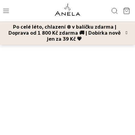
Přejít
Hledat
na
NÁ
obsah
Po celé léto, chlazení ❄️ v balíčku zdarma |
KO
Doprava od 1 800 Kč zdarma 🚚 | Dobírka nově
Léto
jen za 39 Kč 💗
Domů
Děti a maminky
Dětské masti a krémy
Klidný dech
dětský
prsní balzám
Bestsellery
Pleť
Tělo
Děti
a
maminky