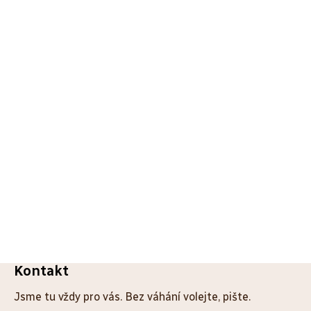
Z
Kontakt
á
Jsme tu vždy pro vás. Bez váhání volejte, pište.