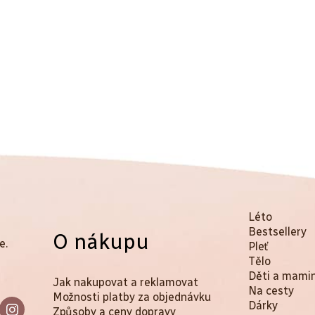
K
Přeskočit
Léto
kategorie
Bestsellery
O nákupu
a
e.
Pleť
t
Tělo
Děti a mami
Jak nakupovat a reklamovat
e
Na cesty
Možnosti platby za objednávku
Dárky
g
Způsoby a ceny dopravy