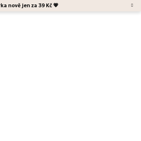
rka nově jen za 39 Kč 💗
Hledat
Blog
O Anele