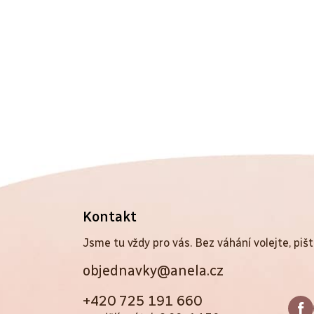
Z
Kontakt
á
Jsme tu vždy pro vás. Bez váhání volejte, pišt
objednavky@anela.cz
p
a
+420 725 191 660