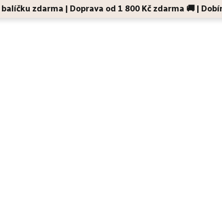
 v balíčku zdarma | Doprava od 1 800 Kč zdarma 🚚 | Dobí
Děti a maminky
Na cesty
Dárky
Doplňky