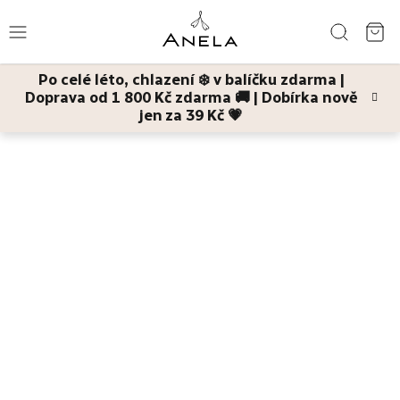
Přejít
Hledat
na
NÁ
obsah
Po celé léto, chlazení ❄️ v balíčku zdarma |
KO
Doprava od 1 800 Kč zdarma 🚚 | Dobírka nově
Léto
jen za 39 Kč 💗
Domů
Pleť
Hydratace
Bestsellery
Pleť
Tělo
Děti
a
maminky