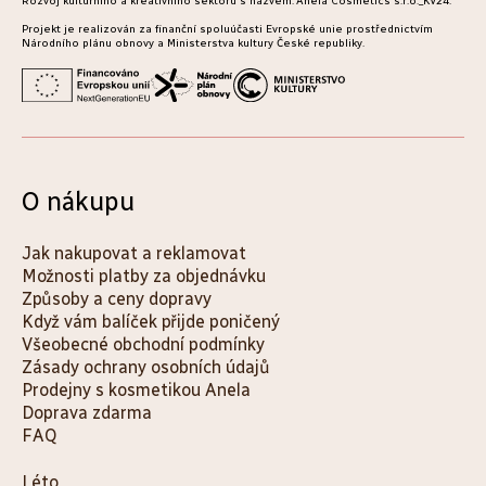
Rozvoj kulturního a kreativního sektoru s názvem: Anela Cosmetics s.r.o._KV24.
Projekt je realizován za finanční spoluúčasti Evropské unie prostřednictvím
Národního plánu obnovy a Ministerstva kultury České republiky.
O nákupu
Jak nakupovat a reklamovat
Možnosti platby za objednávku
Způsoby a ceny dopravy
Když vám balíček přijde poničený
Všeobecné obchodní podmínky
Zásady ochrany osobních údajů
Prodejny s kosmetikou Anela
Doprava zdarma
FAQ
K
Léto