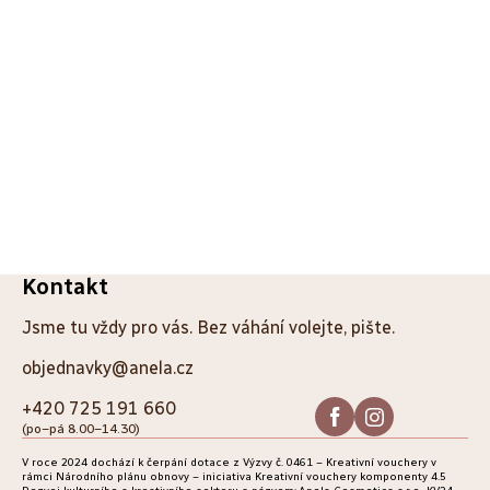
Z
Kontakt
á
Jsme tu vždy pro vás. Bez váhání volejte, pište.
p
objednavky@anela.cz
a
+420 725 191 660
(po–pá 8.00–14.30)
t
V roce 2024 dochází k čerpání dotace z Výzvy č. 0461 – Kreativní vouchery v
í
rámci Národního plánu obnovy – iniciativa Kreativní vouchery komponenty 4.5