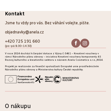
Z
Kontakt
á
Jsme tu vždy pro vás. Bez váhání volejte, pište.
p
objednavky@anela.cz
a
+420 725 191 660
(po–pá 8.00–14.30)
t
V roce 2024 dochází k čerpání dotace z Výzvy č. 0461 – Kreativní vouchery v
í
rámci Národního plánu obnovy – iniciativa Kreativní vouchery komponenty 4.5
Rozvoj kulturního a kreativního sektoru s názvem: Anela Cosmetics s.r.o._KV24.
Projekt je realizován za finanční spoluúčasti Evropské unie prostřednictvím
Národního plánu obnovy a Ministerstva kultury České republiky.
O nákupu