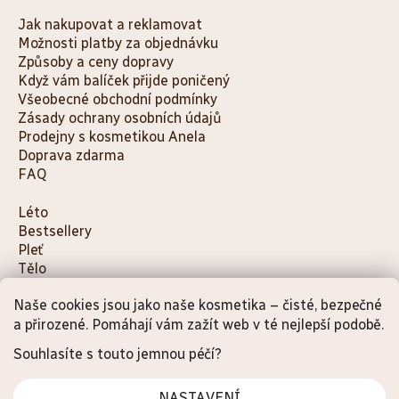
Jak nakupovat a reklamovat
Možnosti platby za objednávku
Způsoby a ceny dopravy
Když vám balíček přijde poničený
Všeobecné obchodní podmínky
Zásady ochrany osobních údajů
Prodejny s kosmetikou Anela
Doprava zdarma
FAQ
K
Léto
Bestsellery
a
Pleť
t
Tělo
e
Děti a maminky
g
Naše cookies jsou jako naše kosmetika – čisté, bezpečné
Na cesty
o
Dárky
a přirozené. Pomáhají vám zažít web v té nejlepší podobě.
Doplňky
r
Souhlasíte s touto jemnou péčí?
i
e
NASTAVENÍ