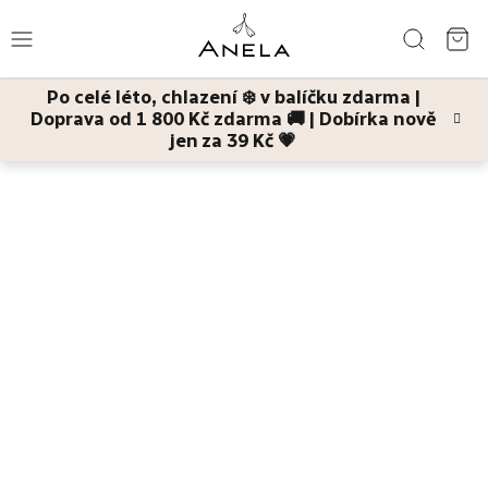
Přejít
Hledat
na
NÁ
obsah
Po celé léto, chlazení ❄️ v balíčku zdarma |
KO
Doprava od 1 800 Kč zdarma 🚚 | Dobírka nově
Léto
jen za 39 Kč 💗
Domů
Pleť
Pleťové masky
Moje Hebké
regenerační a hydratační
maska na rty
Bestsellery
Pleť
Tělo
Děti
a
maminky