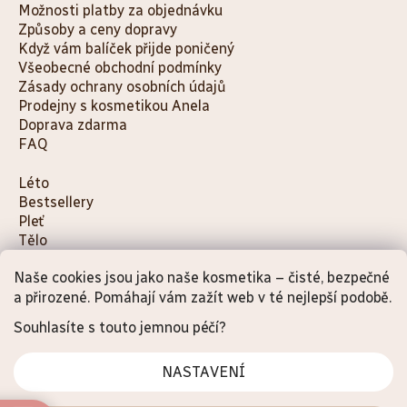
Možnosti platby za objednávku
Způsoby a ceny dopravy
Když vám balíček přijde poničený
Všeobecné obchodní podmínky
Zásady ochrany osobních údajů
Prodejny s kosmetikou Anela
Doprava zdarma
FAQ
K
Léto
Bestsellery
a
Pleť
t
Tělo
e
Děti a maminky
g
Naše cookies jsou jako naše kosmetika – čisté, bezpečné
Na cesty
o
Dárky
a přirozené. Pomáhají vám zažít web v té nejlepší podobě.
Doplňky
r
Souhlasíte s touto jemnou péčí?
i
e
NASTAVENÍ