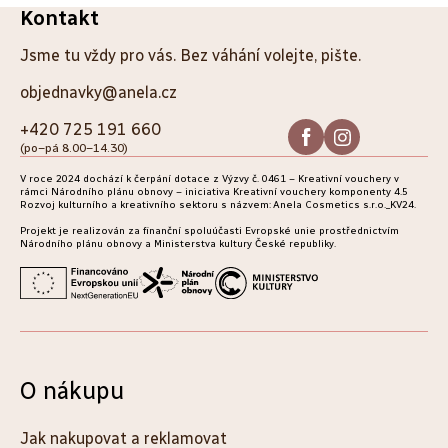
Z
Kontakt
á
Jsme tu vždy pro vás. Bez váhání volejte, pište.
p
objednavky@anela.cz
a
+420 725 191 660
(po–pá 8.00–14.30)
t
V roce 2024 dochází k čerpání dotace z Výzvy č. 0461 – Kreativní vouchery v
í
rámci Národního plánu obnovy – iniciativa Kreativní vouchery komponenty 4.5
Rozvoj kulturního a kreativního sektoru s názvem: Anela Cosmetics s.r.o._KV24.
Projekt je realizován za finanční spoluúčasti Evropské unie prostřednictvím
Národního plánu obnovy a Ministerstva kultury České republiky.
O nákupu
Jak nakupovat a reklamovat