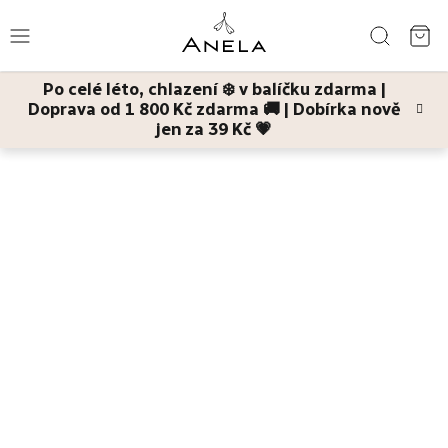
Přejít
Hledat
na
NÁ
obsah
Po celé léto, chlazení ❄️ v balíčku zdarma |
KO
Doprava od 1 800 Kč zdarma 🚚 | Dobírka nově
Léto
jen za 39 Kč 💗
Domů
Děti a maminky
Koupání a mytí
Bubla bublá
pěna do
koupele pro celou rodinu
Bestsellery
Pleť
Tělo
Děti
a
maminky