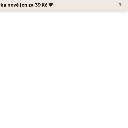
rka nově jen za 39 Kč 💗
Hledat
Blog
O Anele