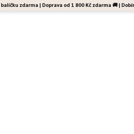
 v balíčku zdarma | Doprava od 1 800 Kč zdarma 🚚 | Dobí
Děti a maminky
Na cesty
Dárky
Doplňky