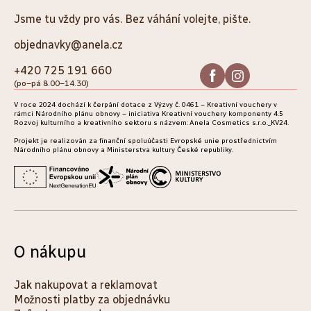
á
Jsme tu vždy pro vás. Bez váhání volejte, pište.
p
objednavky@anela.cz
a
+420 725 191 660
(po–pá 8.00–14.30)
t
V roce 2024 dochází k čerpání dotace z Výzvy č. 0461 – Kreativní vouchery v
í
rámci Národního plánu obnovy – iniciativa Kreativní vouchery komponenty 4.5
Rozvoj kulturního a kreativního sektoru s názvem: Anela Cosmetics s.r.o._KV24.
Projekt je realizován za finanční spoluúčasti Evropské unie prostřednictvím
Národního plánu obnovy a Ministerstva kultury České republiky.
O nákupu
Jak nakupovat a reklamovat
Možnosti platby za objednávku