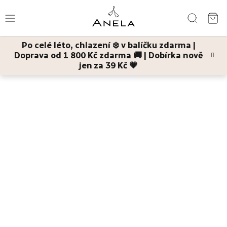
Přejít
Hledat
na
NÁ
obsah
Po celé léto, chlazení ❄️ v balíčku zdarma |
KO
Doprava od 1 800 Kč zdarma 🚚 | Dobírka nově
Léto
jen za 39 Kč 💗
Domů
Tělo
Tělové peelingy
Mátová drbna
tělový hořčíkový
peeling
Bestsellery
Pleť
Tělo
Děti
a
maminky