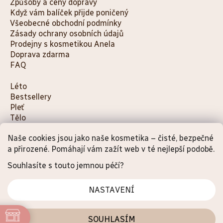
Způsoby a ceny dopravy
Když vám balíček přijde poničený
Všeobecné obchodní podmínky
Zásady ochrany osobních údajů
Prodejny s kosmetikou Anela
Doprava zdarma
FAQ
K
Léto
Bestsellery
a
Pleť
t
Tělo
e
Děti a maminky
g
Naše cookies jsou jako naše kosmetika – čisté, bezpečné
Na cesty
o
Dárky
a přirozené. Pomáhají vám zažít web v té nejlepší podobě.
Doplňky
r
Souhlasíte s touto jemnou péčí?
i
e
NASTAVENÍ
Vytvořil Shoptet Premium
ůdku.
SOUHLASÍM
Copyright 2026
Anela.cz
. Všechna práva vyhrazena.
Upravit nastavení