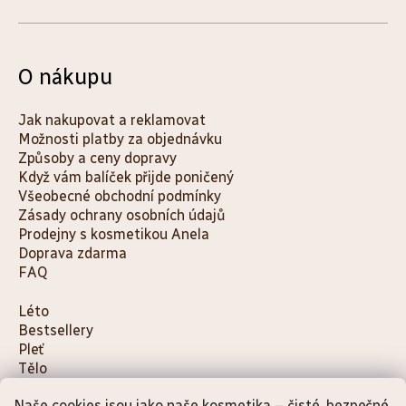
O nákupu
Jak nakupovat a reklamovat
Možnosti platby za objednávku
Způsoby a ceny dopravy
Když vám balíček přijde poničený
Všeobecné obchodní podmínky
Zásady ochrany osobních údajů
Prodejny s kosmetikou Anela
Doprava zdarma
FAQ
K
Léto
Bestsellery
a
Pleť
t
Tělo
e
Děti a maminky
Naše cookies jsou jako naše kosmetika – čisté, bezpečné