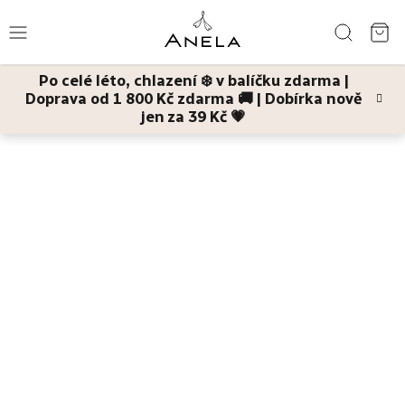
Přejít
Hledat
na
NÁ
obsah
Po celé léto, chlazení ❄️ v balíčku zdarma |
KO
Doprava od 1 800 Kč zdarma 🚚 | Dobírka nově
Léto
jen za 39 Kč 💗
Domů
Léto
Bestsellery
Pleť
Tělo
Děti
a
maminky