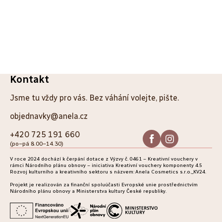
Z
Kontakt
á
Jsme tu vždy pro vás. Bez váhání volejte, pište.
p
objednavky@anela.cz
a
+420 725 191 660
(po–pá 8.00–14.30)
t
V roce 2024 dochází k čerpání dotace z Výzvy č. 0461 – Kreativní vouchery v
í
rámci Národního plánu obnovy – iniciativa Kreativní vouchery komponenty 4.5
Rozvoj kulturního a kreativního sektoru s názvem: Anela Cosmetics s.r.o._KV24.
Projekt je realizován za finanční spoluúčasti Evropské unie prostřednictvím
Národního plánu obnovy a Ministerstva kultury České republiky.