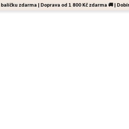
 v balíčku zdarma | Doprava od 1 800 Kč zdarma 🚚 | Dobí
Děti a maminky
Na cesty
Dárky
Doplňky
a
regenerační balzám s CBD pro problematickou a mastnou pleť