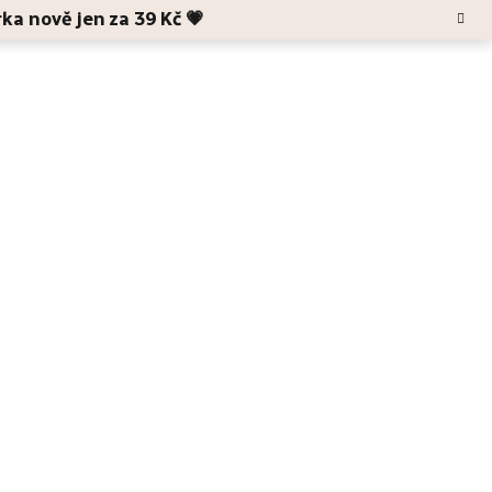
rka nově jen za 39 Kč 💗
Hledat
Blog
O Anele