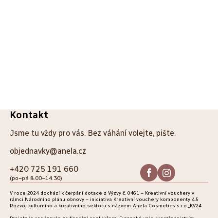
Z
Kontakt
á
Jsme tu vždy pro vás. Bez váhání volejte, pište.
p
objednavky@anela.cz
a
+420 725 191 660
(po–pá 8.00–14.30)
t
V roce 2024 dochází k čerpání dotace z Výzvy č. 0461 – Kreativní vouchery v
í
rámci Národního plánu obnovy – iniciativa Kreativní vouchery komponenty 4.5
Rozvoj kulturního a kreativního sektoru s názvem: Anela Cosmetics s.r.o._KV24.