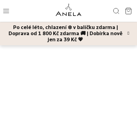
Přejít
Hledat
na
NÁ
obsah
Po celé léto, chlazení ❄️ v balíčku zdarma |
KO
Doprava od 1 800 Kč zdarma 🚚 | Dobírka nově
Léto
jen za 39 Kč 💗
Domů
Děti a maminky
Venku bezpečně
Bestsellery
Pleť
Tělo
Děti
a
maminky