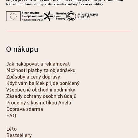
Projekt je realizován za finanční spoluúčasti Evropské unie prostřednictvím
Národního plánu obnovy a Ministerstva kultury České republiky.
O nákupu
Jak nakupovat a reklamovat
Možnosti platby za objednávku
Způsoby a ceny dopravy
Když vám balíček přijde poničený
Všeobecné obchodní podmínky
Zásady ochrany osobních údajů
Prodejny s kosmetikou Anela
Doprava zdarma
FAQ
K
Léto
Bestsellery
a