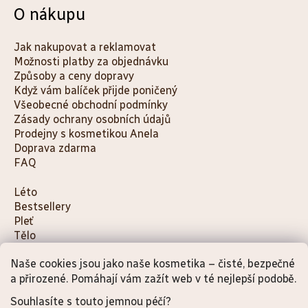
O nákupu
Jak nakupovat a reklamovat
Možnosti platby za objednávku
Způsoby a ceny dopravy
Když vám balíček přijde poničený
Všeobecné obchodní podmínky
Zásady ochrany osobních údajů
Prodejny s kosmetikou Anela
Doprava zdarma
FAQ
K
Léto
Bestsellery
a
Pleť
t
Tělo
e
Děti a maminky
g
Naše cookies jsou jako naše kosmetika – čisté, bezpečné
Na cesty
o
Dárky
a přirozené. Pomáhají vám zažít web v té nejlepší podobě.
Doplňky
r
Souhlasíte s touto jemnou péčí?