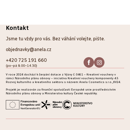
Z
Kontakt
á
Jsme tu vždy pro vás. Bez váhání volejte, pište.
p
objednavky@anela.cz
a
+420 725 191 660
(po–pá 8.00–14.30)
t
V roce 2024 dochází k čerpání dotace z Výzvy č. 0461 – Kreativní vouchery v
í
rámci Národního plánu obnovy – iniciativa Kreativní vouchery komponenty 4.5
Rozvoj kulturního a kreativního sektoru s názvem: Anela Cosmetics s.r.o._KV24.
Projekt je realizován za finanční spoluúčasti Evropské unie prostřednictvím
Národního plánu obnovy a Ministerstva kultury České republiky.