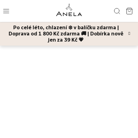
Přejít
Hledat
na
NÁ
obsah
Po celé léto, chlazení ❄️ v balíčku zdarma |
KO
Doprava od 1 800 Kč zdarma 🚚 | Dobírka nově
Léto
jen za 39 Kč 💗
Domů
Děti a maminky
Venku bezpečně
Lesa pán
osvěžující
repelentní sprej na kůži po štípancích
Bestsellery
Pleť
Tělo
Děti
a
maminky