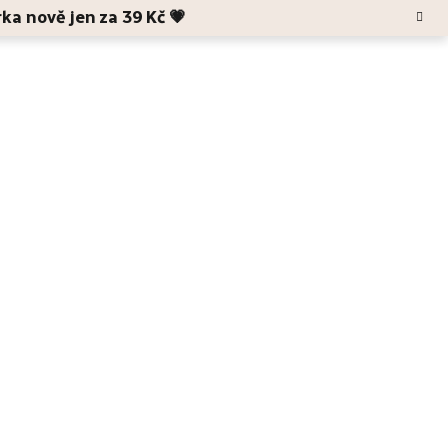
rka nově jen za 39 Kč 💗
Hledat
Blog
O Anele