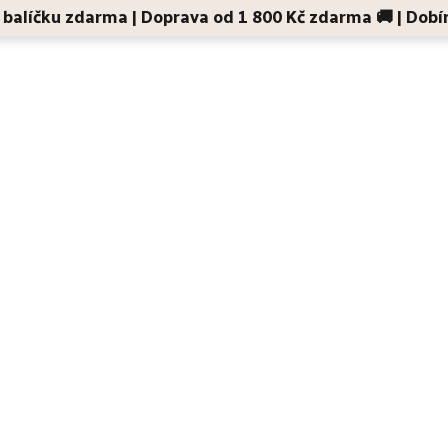
 v balíčku zdarma | Doprava od 1 800 Kč zdarma 🚚 | Dobí
Děti a maminky
Na cesty
Dárky
Doplňky
rodějka
univerzální balzám do kabelky