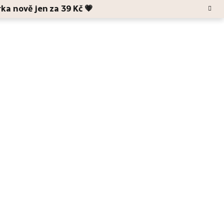
rka nově jen za 39 Kč 💗
Hledat
Blog
O Anele