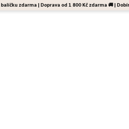
 v balíčku zdarma | Doprava od 1 800 Kč zdarma 🚚 | Dobí
Děti a maminky
Na cesty
Dárky
Doplňky
buje potit: Pravda o
ntiperspirantech