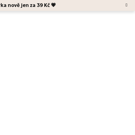
rka nově jen za 39 Kč 💗
Hledat
Blog
O Anele