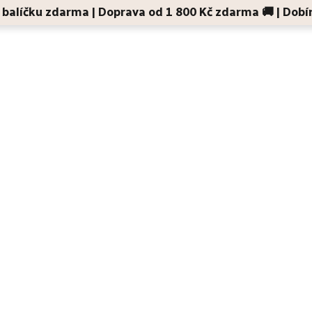
 v balíčku zdarma | Doprava od 1 800 Kč zdarma 🚚 | Dobí
Děti a maminky
Na cesty
Dárky
Doplňky
alistická péče o pleť:
t