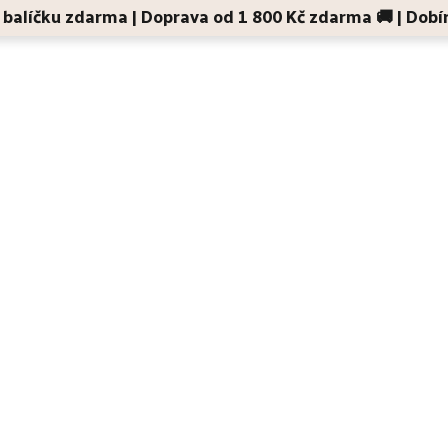
 v balíčku zdarma | Doprava od 1 800 Kč zdarma 🚚 | Dobí
Děti a maminky
Na cesty
Dárky
Doplňky