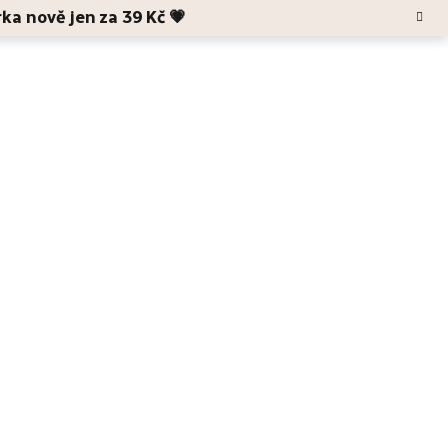
rka nově jen za 39 Kč 💗
Hledat
Blog
O Anele