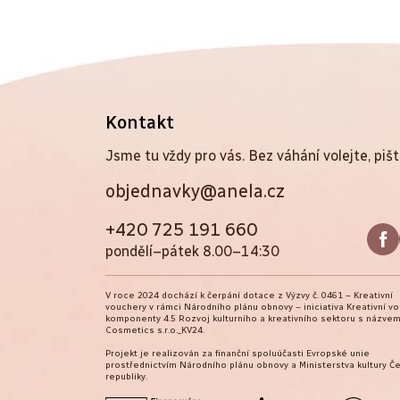
Z
Kontakt
á
Jsme tu vždy pro vás. Bez váhání volejte, pišt
objednavky@anela.cz
p
a
+420 725 191 660
pondělí–pátek 8.00–14:30
t
V roce 2024 dochází k čerpání dotace z Výzvy č. 0461 – Kreativní
í
vouchery v rámci Národního plánu obnovy – iniciativa Kreativní v
komponenty 4.5 Rozvoj kulturního a kreativního sektoru s názvem
Cosmetics s.r.o._KV24.
Projekt je realizován za finanční spoluúčasti Evropské unie
prostřednictvím Národního plánu obnovy a Ministerstva kultury Č
republiky.