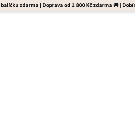
 v balíčku zdarma | Doprava od 1 800 Kč zdarma 🚚 | Dobí
Děti a maminky
Na cesty
Dárky
Doplňky