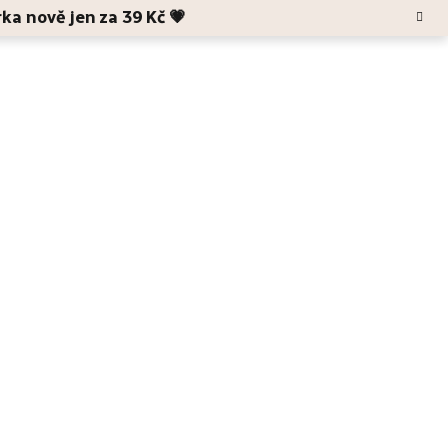
rka nově jen za 39 Kč 💗
Hledat
Blog
O Anele