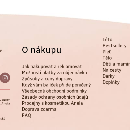
K
Přeskočit
Léto
kategorie
Bestsellery
O nákupu
a
e.
Pleť
t
Tělo
Děti a mami
Jak nakupovat a reklamovat
e
Na cesty
Možnosti platby za objednávku
Dárky
g
Způsoby a ceny dopravy
Doplňky
Když vám balíček přijde poničený
o
Všeobecné obchodní podmínky
r
Zásady ochrany osobních údajů
ouchery
Prodejny s kosmetikou Anela
: Anela
i
Doprava zdarma
e
FAQ
eské