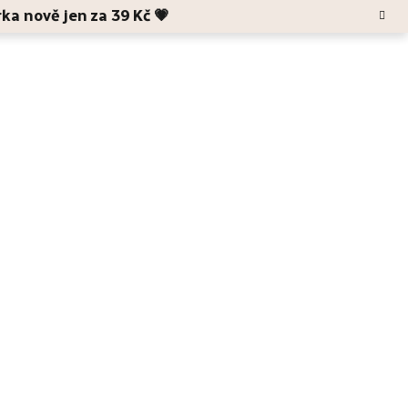
rka nově jen za 39 Kč 💗
Hledat
Blog
O Anele