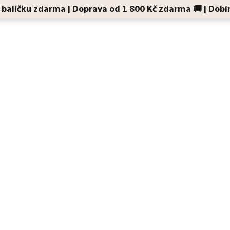
 v balíčku zdarma | Doprava od 1 800 Kč zdarma 🚚 | Dobí
Děti a maminky
Na cesty
Dárky
Doplňky
pleťová maska pro velmi citlivou pleť se sklonem k ekzémům