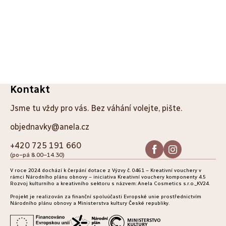
Z
Kontakt
á
Jsme tu vždy pro vás. Bez váhání volejte, pište.
p
objednavky@anela.cz
a
+420 725 191 660
(po–pá 8.00–14.30)
t
V roce 2024 dochází k čerpání dotace z Výzvy č. 0461 – Kreativní vouchery v
í
rámci Národního plánu obnovy – iniciativa Kreativní vouchery komponenty 4.5
Rozvoj kulturního a kreativního sektoru s názvem: Anela Cosmetics s.r.o._KV24.
Projekt je realizován za finanční spoluúčasti Evropské unie prostřednictvím
Národního plánu obnovy a Ministerstva kultury České republiky.