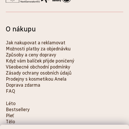
O nákupu
Jak nakupovat a reklamovat
Možnosti platby za objednávku
Způsoby a ceny dopravy
Když vám balíček přijde poničený
Všeobecné obchodní podmínky
Zásady ochrany osobních údajů
Prodejny s kosmetikou Anela
Doprava zdarma
FAQ
K
Léto
Bestsellery
a
Pleť
t
Tělo
e
Děti a maminky