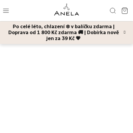
Přejít
Hledat
na
NÁ
obsah
Po celé léto, chlazení ❄️ v balíčku zdarma |
KO
Doprava od 1 800 Kč zdarma 🚚 | Dobírka nově
Léto
jen za 39 Kč 💗
Domů
Pleť
Pleťové masky
Bestsellery
Pleť
Tělo
Děti
a
maminky