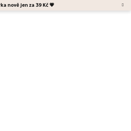
rka nově jen za 39 Kč 💗
Hledat
Blog
O Anele