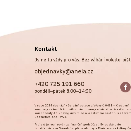
Z
Kontakt
á
Jsme tu vždy pro vás. Bez váhání volejte, pišt
objednavky@anela.cz
p
a
+420 725 191 660
pondělí–pátek 8.00–14:30
t
V roce 2024 dochází k čerpání dotace z Výzvy č. 0461 – Kreativní
í
vouchery v rámci Národního plánu obnovy – iniciativa Kreativní v
komponenty 4.5 Rozvoj kulturního a kreativního sektoru s názvem
Cosmetics s.r.o._KV24.
Projekt je realizován za finanční spoluúčasti Evropské unie
prostřednictvím Národního plánu obnovy a Ministerstva kultury Č