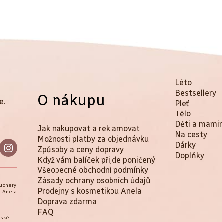
K
Přeskočit
Léto
kategorie
Bestsellery
O nákupu
a
e.
Pleť
t
Tělo
Děti a mami
Jak nakupovat a reklamovat
e
Na cesty
Možnosti platby za objednávku
Dárky
g
Způsoby a ceny dopravy
Doplňky
Když vám balíček přijde poničený
o
Všeobecné obchodní podmínky
r
Zásady ochrany osobních údajů
ouchery
Prodejny s kosmetikou Anela
: Anela
i
Doprava zdarma
e
FAQ
eské