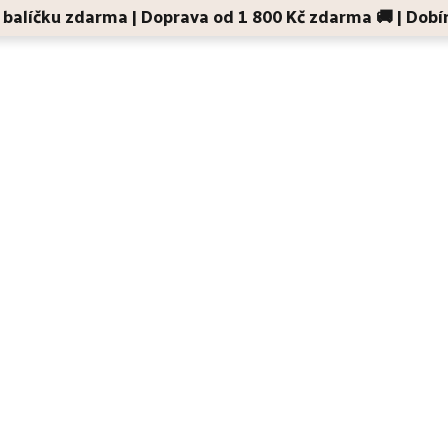
 v balíčku zdarma | Doprava od 1 800 Kč zdarma 🚚 | Dobí
Děti a maminky
Na cesty
Dárky
Doplňky