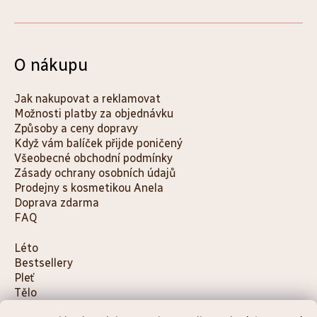
O nákupu
Jak nakupovat a reklamovat
Možnosti platby za objednávku
Způsoby a ceny dopravy
Když vám balíček přijde poničený
Všeobecné obchodní podmínky
Zásady ochrany osobních údajů
Prodejny s kosmetikou Anela
Doprava zdarma
FAQ
K
Léto
Bestsellery
a
Pleť
t
Tělo
e
Děti a maminky