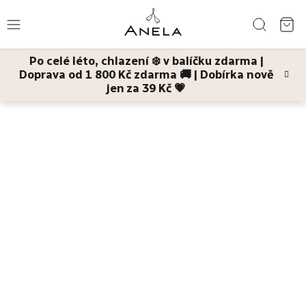
Přejít
Hledat
na
NÁ
obsah
Po celé léto, chlazení ❄️ v balíčku zdarma |
KO
Doprava od 1 800 Kč zdarma 🚚 | Dobírka nově
Léto
jen za 39 Kč 💗
Domů
Pleť
Pleťové masky
Bestsellery
Pleť
Tělo
Děti
a
maminky