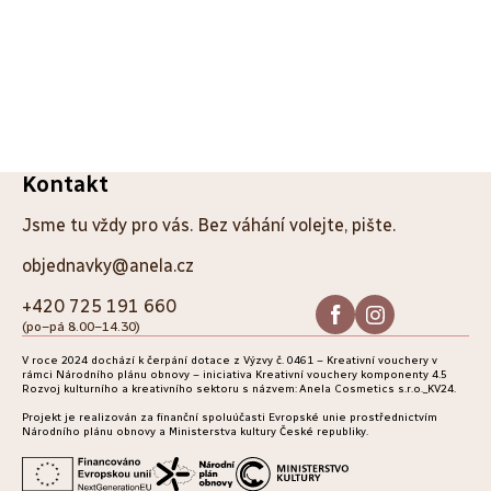
Z
Kontakt
á
Jsme tu vždy pro vás. Bez váhání volejte, pište.
p
objednavky@anela.cz
a
+420 725 191 660
(po–pá 8.00–14.30)
t
V roce 2024 dochází k čerpání dotace z Výzvy č. 0461 – Kreativní vouchery v
í
rámci Národního plánu obnovy – iniciativa Kreativní vouchery komponenty 4.5
Rozvoj kulturního a kreativního sektoru s názvem: Anela Cosmetics s.r.o._KV24.
Projekt je realizován za finanční spoluúčasti Evropské unie prostřednictvím
Národního plánu obnovy a Ministerstva kultury České republiky.