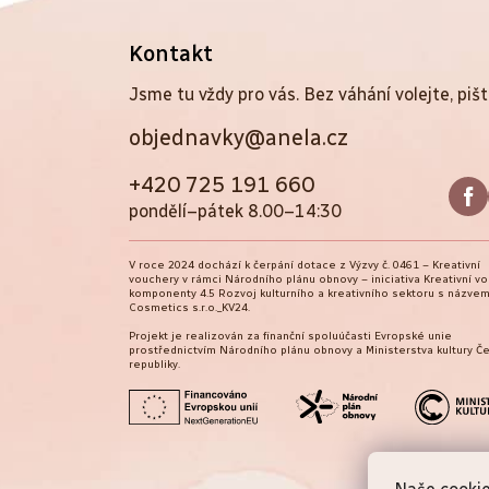
Z
Kontakt
á
Jsme tu vždy pro vás. Bez váhání volejte, pišt
objednavky@anela.cz
p
a
+420 725 191 660
pondělí–pátek 8.00–14:30
t
V roce 2024 dochází k čerpání dotace z Výzvy č. 0461 – Kreativní
í
vouchery v rámci Národního plánu obnovy – iniciativa Kreativní v
komponenty 4.5 Rozvoj kulturního a kreativního sektoru s názvem
Cosmetics s.r.o._KV24.
Projekt je realizován za finanční spoluúčasti Evropské unie
prostřednictvím Národního plánu obnovy a Ministerstva kultury Č
republiky.