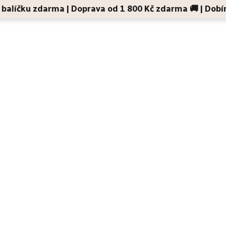
 v balíčku zdarma | Doprava od 1 800 Kč zdarma 🚚 | Dobí
Děti a maminky
Na cesty
Dárky
Doplňky