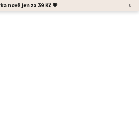
rka nově jen za 39 Kč 💗
Hledat
Blog
O Anele