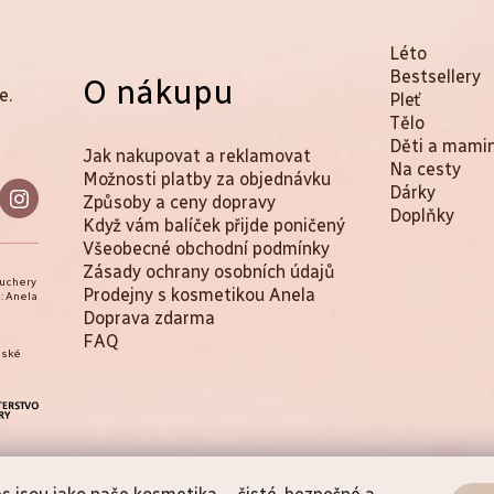
K
Přeskočit
Léto
kategorie
Bestsellery
O nákupu
a
e.
Pleť
t
Tělo
Děti a mami
Jak nakupovat a reklamovat
e
Na cesty
Možnosti platby za objednávku
Dárky
g
Způsoby a ceny dopravy
Doplňky
Když vám balíček přijde poničený
o
Všeobecné obchodní podmínky
r
Zásady ochrany osobních údajů
ouchery
Prodejny s kosmetikou Anela
: Anela
i
Doprava zdarma
e
FAQ
eské